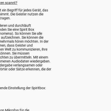
zen scannt?
 ein Begriff für jedes Gerät, das
immt. Die Geister nutzen die
tragen.
deren und durchläuft
en Sie eine Spirit Box
omena). So können Sie alle
aufzeichnen. Sie können die
 mehrmals hören möchten. In der
en, dass Geister und
en Welt zu kommunizieren, ihre
 können. Sie müssen
chten zu übermitteln. Mit einem
ommenen Audiodaten wiedergeben.
iedergabe verlangsamen oder
örter oder Sätze erkennen, die der
nde Einstellung der Spiritbox:
von Mikrofon für die