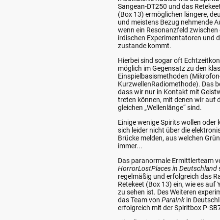
Sangean-DT250 und das Retekee
(Box 13) ermöglichen längere, deu
und meistens Bezug nehmende A
wenn ein Resonanzfeld zwischen
irdischen Experimentatoren und d
zustande kommt.
Hierbei sind sogar oft Echtzeitko
möglich im Gegensatz zu den kla
Einspielbasismethoden (Mikrofon
KurzwellenRadiomethode). Das b
dass wir nur in Kontakt mit Geis
treten können, mit denen wir auf 
gleichen „Wellenlänge“ sind.
Einige wenige Spirits wollen oder
sich leider nicht über die elektron
Brücke melden, aus welchen Grü
immer...
Das paranormale Ermittlerteam v
HorrorLostPlaces in Deutschland
regelmäßig und erfolgreich das R
Retekeet (Box 13) ein, wie es auf
zu sehen ist. Des Weiteren experi
das Team von
ParaInk
in Deutsch
erfolgreich mit der Spiritbox P-S