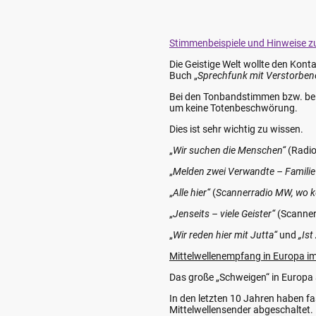
Stimmenbeispiele und Hinweise 
Die Geistige Welt wollte den Kont
Buch „
Sprechfunk mit Verstorben
Bei den Tonbandstimmen bzw. bei
um keine Totenbeschwörung.
Dies ist sehr wichtig zu wissen.
„
Wir suchen die Menschen“
(Radio
„
Melden zwei Verwandte – Famili
„
Alle hier“
(
Scannerradio MW, wo k
„
Jenseits – viele Geister“
(Scanner
„
Wir reden hier mit Jutta“
und
„Ist
Mittelwellenempfang in Europa i
Das große „Schweigen“ in Europa a
In den letzten 10 Jahren haben fa
Mittelwellensender abgeschaltet.