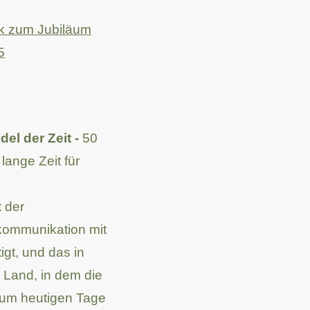
ck zum Jubiläum
5
el der Zeit -
50
lange Zeit für
 der
kommunikation mit
gt, und das in
 Land, in dem die
zum heutigen Tage