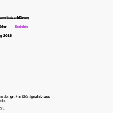
enschutzerklärung
ilder
Berichte
ng 2026
n des großen Störsignalniveaus
ein.
025.