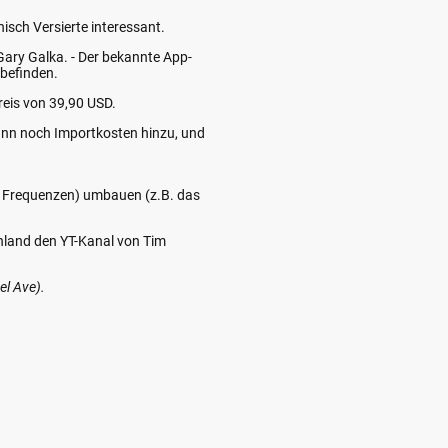
isch Versierte interessant.
n Gary Galka. - Der bekannte App-
 befinden.
eis von 39,90 USD.
ann noch Importkosten hinzu, und
r Frequenzen) umbauen (z.B. das
chland den YT-Kanal von Tim
el Ave).