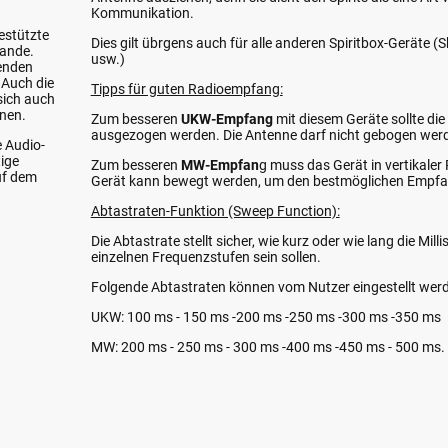
Kommunikation.
estützte
Dies gilt übrgens auch für alle anderen Spiritbox-Geräte 
ande.
usw.)
fenden
 Auch die
Tipps für guten Radioempfang:
sich auch
nen.
Zum besseren
UKW-Empfang
mit diesem Geräte sollte die
ausgezogen werden. Die Antenne darf nicht gebogen wer
e Audio-
tige
Zum besseren
MW-Empfan
g muss das Gerät in vertikaler
uf dem
Gerät kann bewegt werden, um den bestmöglichen Empf
Abtastraten-Funktion (Sweep Function):
Die Abtastrate stellt sicher, wie kurz oder wie lang die Mil
einzelnen Frequenzstufen sein sollen.
Folgende Abtastraten können vom Nutzer eingestellt wer
UKW: 100 ms - 150 ms -200 ms -250 ms -300 ms -350 ms
MW: 200 ms - 250 ms - 300 ms -400 ms -450 ms - 500 ms.