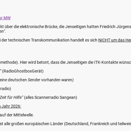
zur MW
akt über die elektronische Brücke, die Jenseitigen hatten Friedrich Jürge
en“.
 der technischen Transkommunikation handelt es sich
NICHT um das Her
methode). Hier wird betont, dass die Jenseitigen die ITK-Kontakte wüns
e“
(RadioGhostboxGerät)
eine deutschen Sender vorhanden waren)
radio)
 Zeit für Hilfe“
(alles Scannerradio Sangean)
m Jahr 2026:
uf der Mittelwelle.
st alle großen europäischen Länder (Deutschland, Frankreich und teilwei