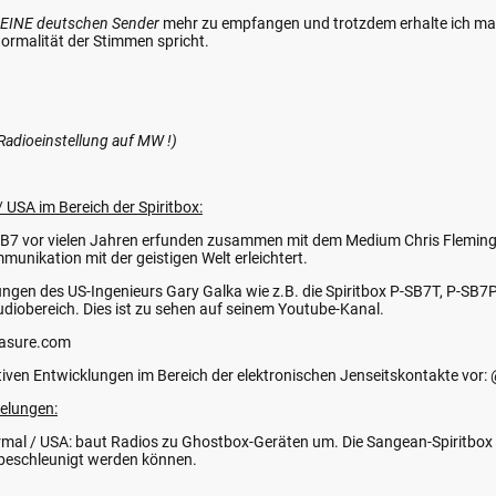
EINE deutschen Sender
mehr zu empfangen und trotzdem erhalte ich man
normalität der Stimmen spricht.
Radioeinstellung auf MW !)
 USA im Bereich der Spiritbox:
-SB7 vor vielen Jahren erfunden zusammen mit dem Medium Chris Fleming. 
mmunikation mit der geistigen Welt erleichtert.
ungen des US-Ingenieurs Gary Galka wie z.B. die Spiritbox P-SB7T, P-SB7
diobereich. Dies ist zu sehen auf seinem Youtube-Kanal.
asure.com
ativen Entwicklungen im Bereich der elektronischen Jenseitskontakte vor
ielungen:
mal / USA: baut Radios zu Ghostbox-Geräten um. Die Sangean-Spiritbox h
beschleunigt werden können.