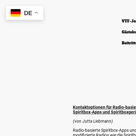
DE
VTF-Je
Gästeb
Beitrit
Kontaktoptionen für Radio-basie
Spiritbox-Apps und Spiritboxger
(von Jutta Liebmann)
Radio-basierte Spiritbox-Apps un
modifizierte Radios wie die Spirit