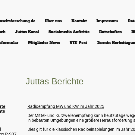
nseitsforschung.de
Über uns
Kontakt
Impressum
Dat
uch
Juttas Kanal
Socialmedia Auftritte
Botschaften
B
tsformular
Mitglieder News
VTF Post
Termin Herbsttagu
Juttas Berichte
rte
Radioempfang MW und KW im Jahr 2025
äte
Der Mittel- und Kurzwellenempfang kann heutzutage wege
in bebauten Umgebungen eine größere Herausforderung s
d
Dies gilt für die klassischen Radioeinspielungen im Jahr 2
box P-SB7,