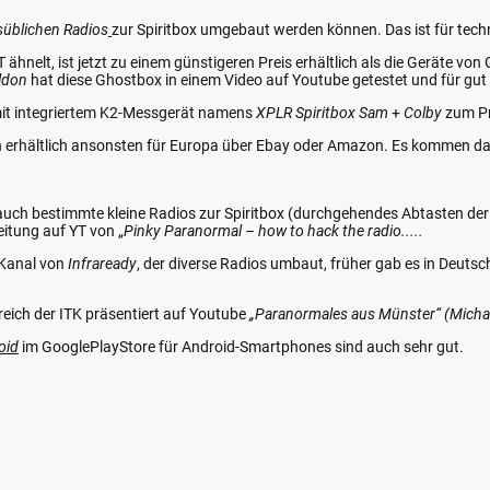
süblichen Radios
zur Spiritbox umgebaut werden können. Das ist für techn
T ähnelt, ist jetzt zu einem günstigeren Preis erhältlich als die Geräte vo
ldon
hat diese Ghostbox in einem Video auf Youtube getestet und für gut
 mit integriertem K2-Messgerät namens
XPLR Spiritbox Sam
+
Colby
zum Pr
en erhältlich ansonsten für Europa über Ebay oder Amazon. Es kommen d
n
auch bestimmte kleine Radios zur Spiritbox (durchgehendes Abtasten de
eitung auf YT von „
Pinky Paranormal – how to hack the radio.....
-Kanal von
Infraready
, der diverse Radios umbaut, früher gab es in Deuts
eich der ITK präsentiert auf Youtube
„Paranormales aus
Münster“ (Micha
oid
im GooglePlayStore für Android-Smartphones sind auch sehr gut.