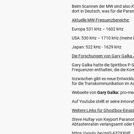
Beim Scannen der MW sind also
K
dort in Deutsch, was für die Para
Aktuelle MW-Frequenzbereiche:
Europa 531 kHz – 1602 kHz
USA: 530 kHz – 1710 kHz
(meine 
Japan: 522 kHz - 1629 kHz
Die Forschungen von Gary Galka /
Gary Galka hatte die Spiritbox P
Frequenzen
enthalten, die die Ko
Inzwischen gibt es neue Entwickl
für die Transkommunikation im Au
Webseite von
Gary Galka:
pro-me
Auf Youtube stellt er seine innov
Weitere Links für Ghostbox-Einsp
Steve Hultay
von Keyport Paranor
Abtastenraten verlangsamt oder 
https://youtu.be/qgO-632XXHE