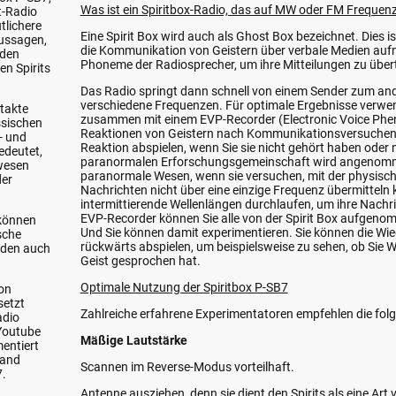
Was ist ein Spiritbox-Radio, das auf MW oder FM Frequen
t-Radio
tlichere
Eine Spirit Box wird auch als Ghost Box bezeichnet. Dies ist
ussagen,
die Kommunikation von Geistern über verbale Medien aufn
 den
Phoneme der Radiosprecher, um ihre Mitteilungen zu über
en Spirits
Das Radio springt dann schnell von einem Sender zum an
verschiedene Frequenzen. Für optimale Ergebnisse verwend
ntakte
zusammen mit einem EVP-Recorder (Electronic Voice Phen
ssischen
Reaktionen von Geistern nach Kommunikationsversuchen 
- und
Reaktion abspielen, wenn Sie sie nicht gehört haben oder
edeutet,
paranormalen Erforschungsgemeinschaft wird angenomm
twesen
paranormale Wesen, wenn sie versuchen, mit der physisch
der
Nachrichten nicht über eine einzige Frequenz übermitteln
intermittierende Wellenlängen durchlaufen, um ihre Nachri
EVP-Recorder können Sie alle von der Spirit Box aufgen
 können
Und Sie können damit experimentieren. Sie können die W
ische
rückwärts abspielen, um beispielsweise zu sehen, ob Sie W
nden auch
Geist gesprochen hat.
Optimale Nutzung der Spiritbox P-SB7
on
setzt
Zahlreiche erfahrene Experimentatoren empfehlen die folge
adio
 Youtube
Mäßige Lautstärke
mentiert
land
Scannen im Reverse-Modus vorteilhaft.
B7.
Antenne ausziehen, denn sie dient den Spirits als eine Art 